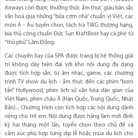
Airways còn được thưởng thức ẩm thực giàu bản sắc
văn hoá qua những “bữa cơm nhà” chuẩn vị Việt, các
món Á - Âu tuyển chọn, tách trà TWG thượng hạng,
bia thủ công chuẩn Đức Sun KraftBeer hay cà phê từ
“thủ phủ” Lâm Đồng.
Các chuyến bay của SPA được trang bị hệ thống giải
trí không dây hiện đại với kho nội dung đa dạng
được tích hợp sẵn, từ âm nhạc, game, các chương
trình TV show du lịch - ẩm thực đến các phim “bom
tấn” Hollywood, phim lịch sử văn hóa dân gian của
Việt Nam, phim châu Á (Hàn Quốc, Trung Quốc, Nhật
Bản).... Chương trình còn tích hợp các nội dung dành
riêng cho trẻ em. Nội dung được hãng làm mới định
kỳ hai tháng một lần, tuyển chọn theo chủ đề và
cảm xúc phù hợp từng dịp lễ hoặc mùa du lịch cho