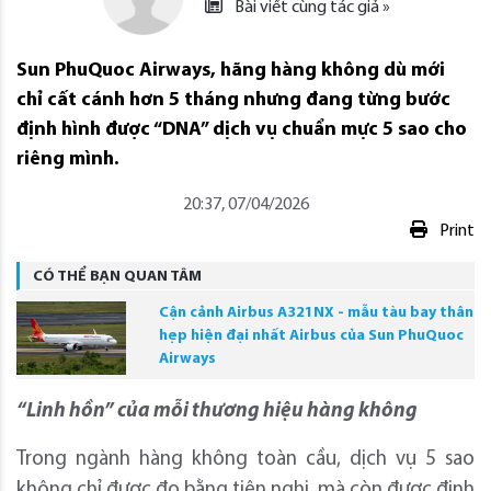
Bài viết cùng tác giả »
Sun PhuQuoc Airways, hãng hàng không dù mới
chỉ cất cánh hơn 5 tháng nhưng đang từng bước
định hình được “DNA” dịch vụ chuẩn mực 5 sao cho
riêng mình.
20:37, 07/04/2026
Print
CÓ THỂ BẠN QUAN TÂM
Cận cảnh Airbus A321NX - mẫu tàu bay thân
hẹp hiện đại nhất Airbus của Sun PhuQuoc
Airways
“Linh hồn” của mỗi thương hiệu hàng không
Trong ngành hàng không toàn cầu, dịch vụ 5 sao
không chỉ được đo bằng tiện nghi, mà còn được định