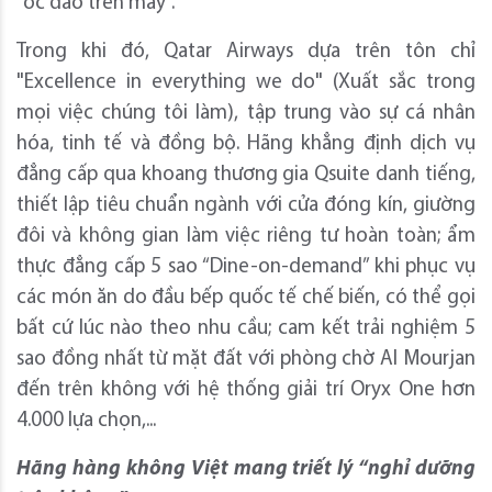
“ốc đảo trên mây”.
Trong khi đó, Qatar Airways dựa trên tôn chỉ
"Excellence in everything we do" (Xuất sắc trong
mọi việc chúng tôi làm), tập trung vào sự cá nhân
hóa, tinh tế và đồng bộ. Hãng khẳng định dịch vụ
đẳng cấp qua khoang thương gia Qsuite danh tiếng,
thiết lập tiêu chuẩn ngành với cửa đóng kín, giường
đôi và không gian làm việc riêng tư hoàn toàn; ẩm
thực đẳng cấp 5 sao “Dine-on-demand” khi phục vụ
các món ăn do đầu bếp quốc tế chế biến, có thể gọi
bất cứ lúc nào theo nhu cầu; cam kết trải nghiệm 5
sao đồng nhất từ mặt đất với phòng chờ Al Mourjan
đến trên không với hệ thống giải trí Oryx One hơn
4.000 lựa chọn,...
Hãng hàng không Việt mang triết lý “nghỉ dưỡng