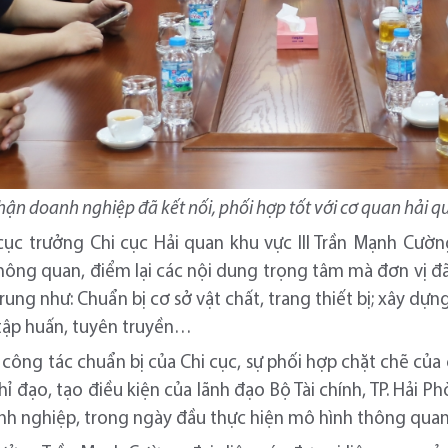
ận doanh nghiệp đã kết nối, phối hợp tốt với cơ quan hải q
 cục trưởng Chi cục Hải quan khu vực III Trần Mạnh Cườ
 Thông quan, điểm lại các nội dung trọng tâm mà đơn vị đã
ng như: Chuẩn bị cơ sở vật chất, trang thiết bị; xây dựn
c tập huấn, tuyên truyền…
 công tác chuẩn bị của Chi cục, sự phối hợp chặt chẽ của
hỉ đạo, tạo điều kiện của lãnh đạo Bộ Tài chính, TP. Hải P
 nghiệp, trong ngày đầu thực hiện mô hình thông quan tậ