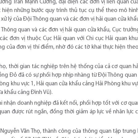
ởng Trần Mạnh Cường, đại diện các đơn vị liên quan của 
c hiện những bước quy trình thủ tục cụ thể theo mô hìn
 xử lý của Đội Thông quan và các đơn vị hải quan cửa kh
ội Thông quan và các đơn vị hải quan cửa khẩu, Cục trư
các đơn vị thuộc Cục Hải quan với Chi cục Hải quan khu 
ng của đơn vị thí điểm, nhờ đó các tờ khai thực hiện th
ọ, thời gian tác nghiệp trên hệ thống của cả cơ quan hả
ồng Đỏ đã có sự phối hợp nhịp nhàng từ Đội Thông quan 
òng khu vực 1, Hải quan cửa khẩu cảng Hải Phòng khu vự
a khẩu cảng Đình Vũ).
i nhận doanh nghiệp đã kết nối, phối hợp tốt với cơ qua
quan được rút ngắn, đồng thời giảm áp lực về nhân lực 
Nguyễn Văn Thọ, thành công của thông quan tập trung l