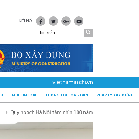
KẾT NỐI
vietnamarchi.vn
CƯ
MULTIMEDIA
THÔNG TIN TOÀ SOẠN
PHÁP LÝ XÂY DỰNG
à Nội tầm nhìn 100 năm
Quy hoạch mới sau sáp nhập tỉn