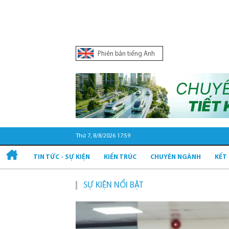
Phiên bản tiếng Anh
Thứ 7, 8/8/2026 17:59
TIN TỨC - SỰ KIỆN
KIẾN TRÚC
CHUYÊN NGÀNH
KẾT
SỰ KIỆN NỔI BẬT
Quy hoạch 