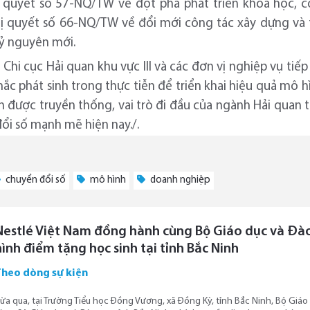
ị quyết số 57-NQ/TW về đột phá phát triển khoa học, 
ị quyết số 66-NQ/TW về đổi mới công tác xây dựng và 
kỷ nguyên mới.
Chi cục Hải quan khu vực III và các đơn vị nghiệp vụ tiế
c phát sinh trong thực tiễn để triển khai hiệu quả mô 
h được truyền thống, vai trò đi đầu của ngành Hải quan t
đổi số mạnh mẽ hiện nay./.
chuyển đổi số
mô hình
doanh nghiệp
Nestlé Việt Nam đồng hành cùng Bộ Giáo dục và Đào 
hình điểm tặng học sinh tại tỉnh Bắc Ninh
Theo dòng sự kiện
ừa qua, tại Trường Tiểu học Đồng Vương, xã Đồng Kỳ, tỉnh Bắc Ninh, Bộ Giáo