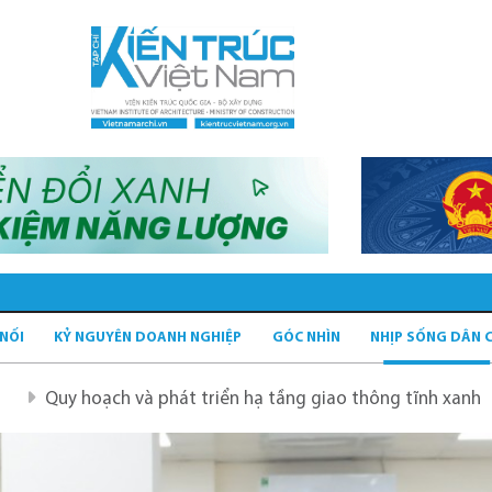
 NỐI
KỶ NGUYÊN DOANH NGHIỆP
GÓC NHÌN
NHỊP SỐNG DÂN 
và phát triển hạ tầng giao thông tĩnh xanh
Quy hoạch H