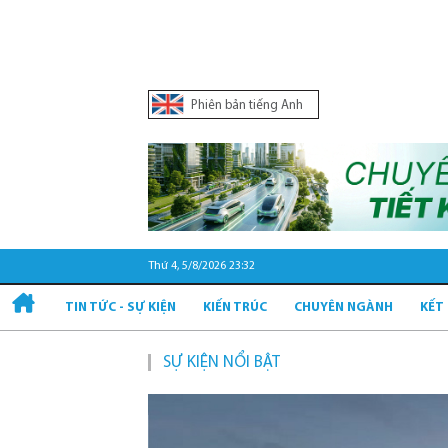
Phiên bản tiếng Anh
Thứ 4, 5/8/2026 23:32
TIN TỨC - SỰ KIỆN
KIẾN TRÚC
CHUYÊN NGÀNH
KẾT
SỰ KIỆN NỔI BẬT
Quy hoạch