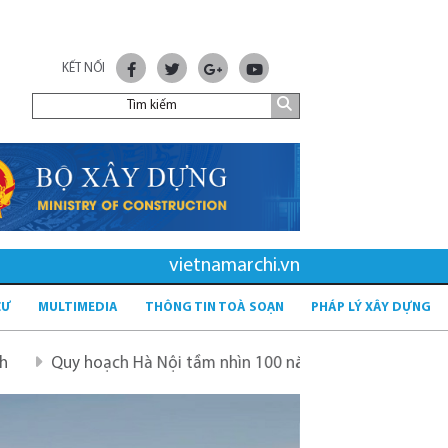
KẾT NỐI
vietnamarchi.vn
CƯ
MULTIMEDIA
THÔNG TIN TOÀ SOẠN
PHÁP LÝ XÂY DỰNG
 Hà Nội tầm nhìn 100 năm
Quy hoạch mới sau sáp nhập t