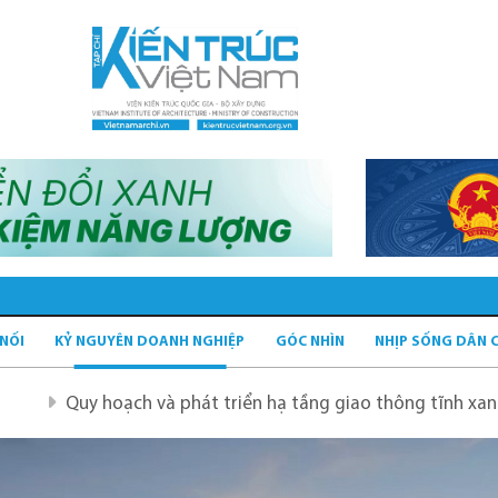
 NỐI
KỶ NGUYÊN DOANH NGHIỆP
GÓC NHÌN
NHỊP SỐNG DÂN 
 và phát triển hạ tầng giao thông tĩnh xanh
Quy hoạch