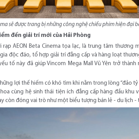
a sẽ được trang bị những công nghệ chiếu phim hiện đại b
iểm đến giải trí mới của Hải Phòng
i rạp AEON Beta Cinema tọa lạc, là trung tâm thương m
ia độc đáo, tổ hợp giải trí đẳng cấp và hàng loạt thương
yếu tố này đã giúp Vincom Mega Mall Vũ Yên trở thà
ững lợi thế hiếm có khó tìm khi nằm trong lòng “đảo tỷ 
hoa cùng hệ sinh thái tiện ích đẳng cấp hàng đầu khu 
 này còn đóng vai trò như một biểu tượng bán lẻ - du lịch 