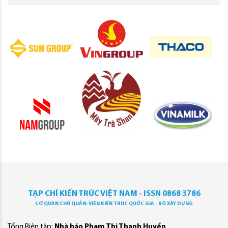
TẠP CHÍ KIẾN TRÚC VIỆT NAM - ISSN 0868 3786
CƠ QUAN CHỦ QUẢN: VIỆN KIẾN TRÚC QUỐC GIA - BỘ XÂY DỰNG
Tổng Biên tập:
Nhà báo Phạm Thị Thanh Huyền