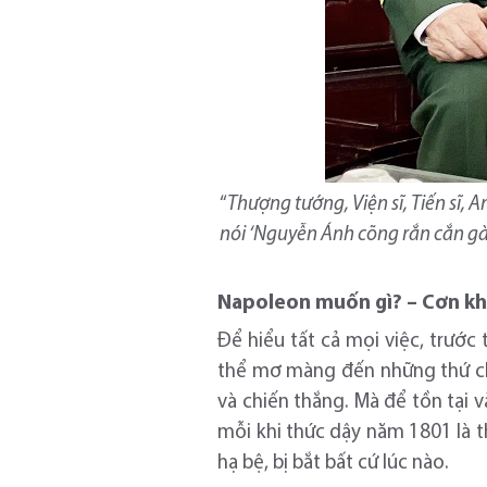
“
Thượng tướng, Viện sĩ, Tiến sĩ
nói ‘Nguyễn Ánh cõng rắn cắn gà 
Napoleon muốn gì? – Cơn kh
Để hiểu tất cả mọi việc, trướ
thể mơ màng đến những thứ chí
và chiến thắng. Mà để tồn tại 
mỗi khi thức dậy năm 1801 là th
hạ bệ, bị bắt bất cứ lúc nào.