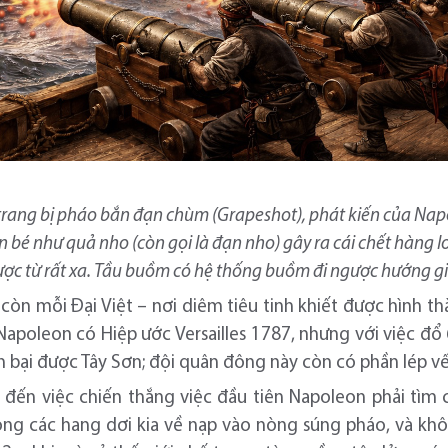
rang bị pháo bắn đạn chùm (Grapeshot), phát kiến của Nap
bé như quả nho (còn gọi là đạn nho) gây ra cái chết hàng 
ợc từ rất xa. Tầu buồm có hệ thống buồm đi ngược hướng g
 còn mỗi Đại Việt – nơi diêm tiêu tinh khiết được hình th
Napoleon có Hiệp ước Versailles 1787, nhưng với việc đ
bại được Tây Sơn; đội quân đông này còn có phần lép vế
i đến việc chiến thắng việc đầu tiên Napoleon phải tìm
rong các hang dơi kia về nạp vào nòng súng pháo, và khô