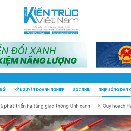
 NỐI
KỶ NGUYÊN DOANH NGHIỆP
GÓC NHÌN
NHỊP SỐNG DÂN 
ầng giao thông tĩnh xanh
Quy hoạch Hà Nội tầm nhìn 1