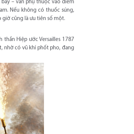
y bay – vẫn phụ thuộc vào diêm
 Nam. Nếu không có thuốc súng,
 giờ cũng là ưu tiên số một.
h thần Hiệp ước Versailles 1787
t, nhờ có vũ khí phốt pho, đang