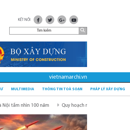
KẾT NỐI
vietnamarchi.vn
CƯ
MULTIMEDIA
THÔNG TIN TOÀ SOẠN
PHÁP LÝ XÂY DỰNG
00 năm
Quy hoạch mới sau sáp nhập tỉnh - tầm nhìn và g