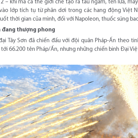
2 – khi mà cả thế giới chế tạo ra tàu ngầm, tên lửa, má
c vào lớp tích tụ từ phân dơi trong các hang động Việt
suốt thời gian của mình, đối với Napoleon, thuốc súng bao
n đang thượng phong
đại Tây Sơn đã chiến đấu với đội quân Pháp-Ấn theo tin
tới 66.200 tên Pháp/Ấn, nhưng những chiến binh Đại Việ