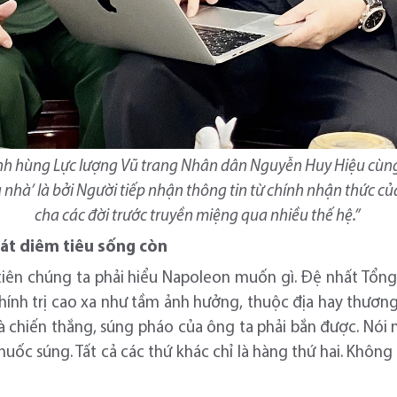
, Anh hùng Lực lượng Vũ trang Nhân dân Nguyễn Huy Hiệu cùn
nhà’ là bởi Người tiếp nhận thông tin từ chính nhận thức c
cha các đời trước truyền miệng qua nhiều thế hệ.”
át diêm tiêu sống còn
c tiên chúng ta phải hiểu Napoleon muốn gì. Đệ nhất Tổ
nh trị cao xa như tầm ảnh hưởng, thuộc địa hay thương 
và chiến thắng, súng pháo của ông ta phải bắn được. Nó
uốc súng. Tất cả các thứ khác chỉ là hàng thứ hai. Không