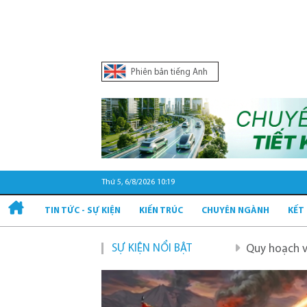
Phiên bản tiếng Anh
Thứ 5, 6/8/2026 10:19
TIN TỨC - SỰ KIỆN
KIẾN TRÚC
CHUYÊN NGÀNH
KẾT
SỰ KIỆN NỔI BẬT
Quy hoạch và phát triển hạ t