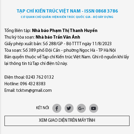
TẠP CHÍ KIẾN TRÚC VIỆT NAM - ISSN 0868 3786
CƠ QUAN CHỦ QUẢN: VIỆN KIẾN TRÚC QUỐC GIA - BỘ XÂY DỰNG
Tổng Biên tập:
Nhà báo Phạm Thị Thanh Huyền
Thư ký tòa soạn:
Nhà báo Trần Văn Ánh
Giấy phép xuất bản: Số 288/GP - Bộ TTTT ngày 11/8/2023
Tòa soạn: Số 389 phố Đội Cấn - phường Ngọc Hà - TP Hà Nội
Bản quyền thuộc về Tạp chí Kiến trúc Việt Nam. Ghi rõ nguồn khi lấy
lại thông tin từ Tạp chí điện tử này.
Điện thoại: 0243 762 0132
Hotline: 096 432 8383
Email: tcktvn@gmail.com
KẾT NỐI
XEM GIAO DIỆN TRÊN MÁY TÍNH