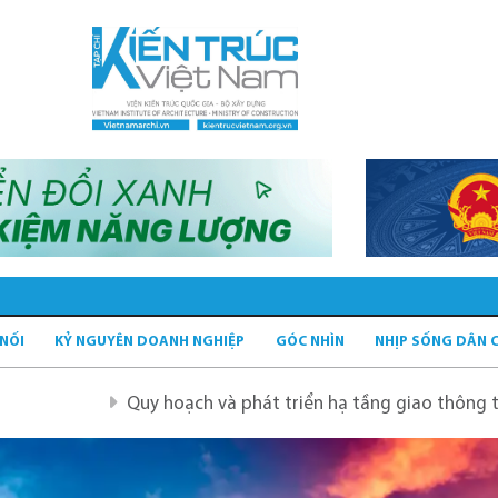
 NỐI
KỶ NGUYÊN DOANH NGHIỆP
GÓC NHÌN
NHỊP SỐNG DÂN 
Quy hoạch và phát triển hạ tầng giao thông tĩnh xanh