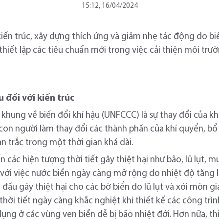
15:12, 16/04/2024
ến trúc, xây dựng thích ứng và giảm nhẹ tác động do biến
 thiết lập các tiêu chuẩn mới trong việc cải thiện môi trư
 đối với kiến trúc
 khung về biến đổi khí hậu (UNFCCC) là sự thay đổi của k
 con người làm thay đổi các thành phần của khí quyển, 
n trắc trong một thời gian khá dài.
ến các hiện tượng thời tiết gây thiệt hại như bão, lũ lụt
với việc nước biển ngày càng mở rộng do nhiệt độ tăng 
ầu gây thiệt hại cho các bờ biển do lũ lụt và xói mòn gia
 thời tiết ngày càng khắc nghiệt khi thiết kế các công trì
ng ở các vùng ven biển dễ bị bão nhiệt đới. Hơn nữa, thi