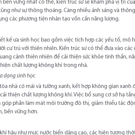
bền vững nhất có thể, kiến trúc sư sẽ khám phá vị trí của
cũng như sự thông thoáng. Càng nhiều ánh sáng và thông g
dụng các phương tiện nhân tạo vốn cần năng lượng.
ết kế ưa sinh học bao gồm việc tích hợp các yếu tố, mô hì
i cư trú với thiên nhiên. Kiến trúc sư có thể đưa vào cá
quang cảnh thiên nhiên để cải thiện sức khỏe tinh thần, 
thiện chất lượng không khí trong nhà.
đa dạng sinh học
ác tòa nhà có mái và tường xanh, kết hợp không gian xanh
 cải thiện chất lượng không khí. Việc bổ sung cơ sở hạ t
 góp phần làm mát môi trường đô thị, giảm thiểu tác độ
n, bền vững hơn.
 khí hậu như mực nước biển dâng cao, các hiện tượng thời