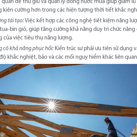
h quan để thu giữ và quản lý dòng nước mưa giúp giảm lũ
g kiên cường hơn trong các hiện tượng thời tiết khắc ngh
ng tái tạo:
Việc kết hợp các công nghệ tiết kiệm năng lư
à tua-bin gió, giúp tăng cường khả năng duy trì chức năng
 của việc tiêu thụ năng lượng.
g có khả năng phục hồi:
Kiến trúc sư phải ưu tiên sử dụng v
 độ khắc nghiệt, bão và các mối nguy hiểm khác liên quan 