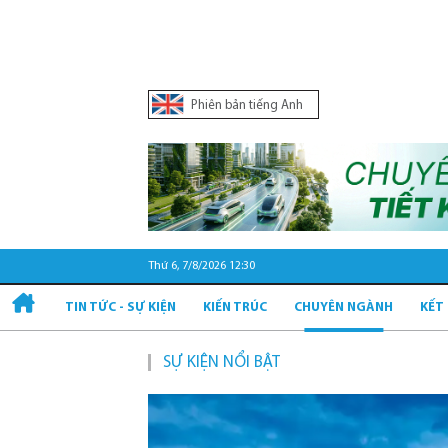
Phiên bản tiếng Anh
Thứ 6, 7/8/2026 12:30
TIN TỨC - SỰ KIỆN
KIẾN TRÚC
CHUYÊN NGÀNH
KẾT
SỰ KIỆN NỔI BẬT