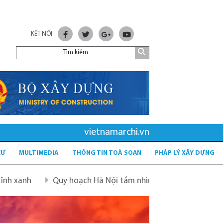
KẾT NỐI
vietnamarchi.vn
CƯ
MULTIMEDIA
THÔNG TIN TOÀ SOẠN
PHÁP LÝ XÂY DỰNG
Quy hoạch Hà Nội tầm nhìn 100 năm
Quy hoạch mới sau