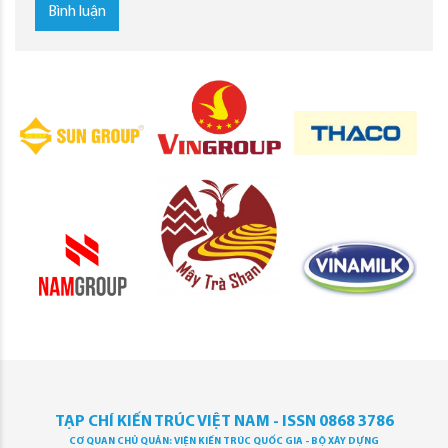
Bình luận
TẠP CHÍ KIẾN TRÚC VIỆT NAM - ISSN 0868 3786
CƠ QUAN CHỦ QUẢN: VIỆN KIẾN TRÚC QUỐC GIA - BỘ XÂY DỰNG