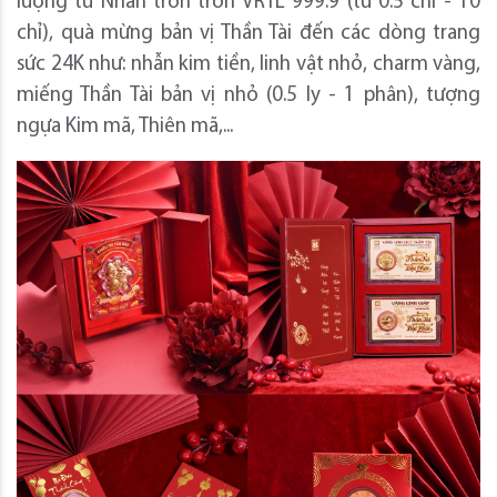
lượng từ Nhẫn tròn trơn VRTL 999.9 (từ 0.5 chỉ - 10
chỉ), quà mừng bản vị Thần Tài đến các dòng trang
sức 24K như: nhẫn kim tiền, linh vật nhỏ, charm vàng,
miếng Thần Tài bản vị nhỏ (0.5 ly - 1 phân), tượng
ngựa Kim mã, Thiên mã,...