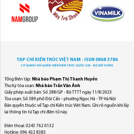
TẠP CHÍ KIẾN TRÚC VIỆT NAM - ISSN 0868 3786
CƠ QUAN CHỦ QUẢN: VIỆN KIẾN TRÚC QUỐC GIA - BỘ XÂY DỰNG
Tổng Biên tập:
Nhà báo Phạm Thị Thanh Huyền
Thư ký tòa soạn:
Nhà báo Trần Văn Ánh
Giấy phép xuất bản: Số 288/GP - Bộ TTTT ngày 11/8/2023
Tòa soạn: Số 389 phố Đội Cấn - phường Ngọc Hà - TP Hà Nội
Bản quyền thuộc về Tạp chí Kiến trúc Việt Nam. Ghi rõ nguồn khi lấy
lại thông tin từ Tạp chí điện tử này.
Điện thoại: 0243 762 0132
Hotline: 096 432 8383