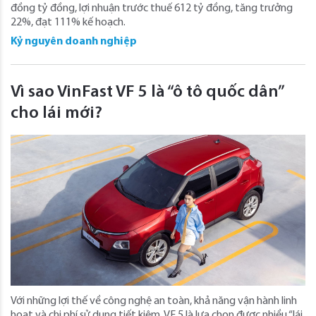
đồng tỷ đồng, lợi nhuận trước thuế 612 tỷ đồng, tăng trưởng
22%, đạt 111% kế hoạch.
Kỷ nguyên doanh nghiệp
Vì sao VinFast VF 5 là “ô tô quốc dân”
cho lái mới?
Với những lợi thế về công nghệ an toàn, khả năng vận hành linh
hoạt và chi phí sử dụng tiết kiệm, VF 5 là lựa chọn được nhiều “lái