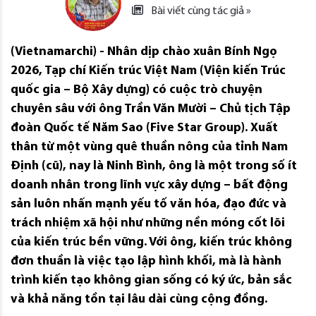
Bài viết cùng tác giả »
(Vietnamarchi) - Nhân dịp chào xuân Bính Ngọ
2026, Tạp chí Kiến trúc Việt Nam (Viện kiến Trúc
quốc gia – Bộ Xây dựng) có cuộc trò chuyện
chuyên sâu với ông Trần Văn Mười – Chủ tịch Tập
đoàn Quốc tế Năm Sao (Five Star Group). Xuất
thân từ một vùng quê thuần nông của tỉnh Nam
Định (cũ), nay là Ninh Bình, ông là một trong số ít
doanh nhân trong lĩnh vực xây dựng – bất động
sản luôn nhấn mạnh yếu tố văn hóa, đạo đức và
trách nhiệm xã hội như những nền móng cốt lõi
của kiến trúc bền vững. Với ông, kiến trúc không
đơn thuần là việc tạo lập hình khối, mà là hành
trình kiến tạo không gian sống có ký ức, bản sắc
và khả năng tồn tại lâu dài cùng cộng đồng.