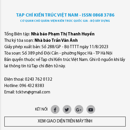
TẠP CHÍ KIẾN TRÚC VIỆT NAM - ISSN 0868 3786
CƠ QUAN CHỦ QUẢN: VIỆN KIẾN TRÚC QUỐC GIA - BỘ XÂY DỰNG
Tổng Biên tập:
Nhà báo Phạm Thị Thanh Huyền
Thư ký tòa soạn:
Nhà báo Trần Văn Ánh
Giấy phép xuất bản: Số 288/GP - Bộ TTTT ngày 11/8/2023
Tòa soạn: Số 389 phố Đội Cấn - phường Ngọc Hà - TP Hà Nội
Bản quyền thuộc về Tạp chí Kiến trúc Việt Nam. Ghi rõ nguồn khi lấy
lại thông tin từ Tạp chí điện tử này.
Điện thoại: 0243 762 0132
Hotline: 096 432 8383
Email: tcktvn@gmail.com
KẾT NỐI
XEM GIAO DIỆN TRÊN MÁY TÍNH