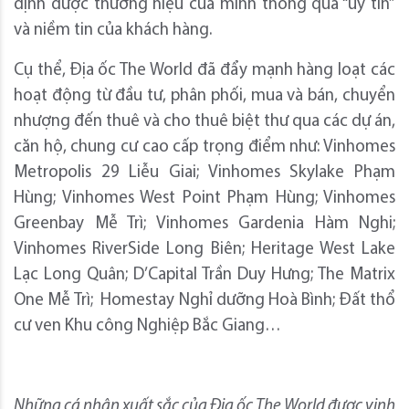
định được thương hiệu của mình thông qua “uy tín”
và niềm tin của khách hàng.
Cụ thể, Địa ốc The World đã đẩy mạnh hàng loạt các
hoạt động từ đầu tư, phân phối, mua và bán, chuyển
nhượng đến thuê và cho thuê biệt thư qua các dự án,
căn hộ, chung cư cao cấp trọng điểm như: Vinhomes
Metropolis 29 Liễu Giai; Vinhomes Skylake Phạm
Hùng; Vinhomes West Point Phạm Hùng; Vinhomes
Greenbay Mễ Trì; Vinhomes Gardenia Hàm Nghi;
Vinhomes RiverSide Long Biên; Heritage West Lake
Lạc Long Quân; D’Capital Trần Duy Hưng; The Matrix
One Mễ Trì; Homestay Nghỉ dưỡng Hoà Bình; Đất thổ
cư ven Khu công Nghiệp Bắc Giang…
Những cá nhân xuất sắc của Địa ốc The World được vinh