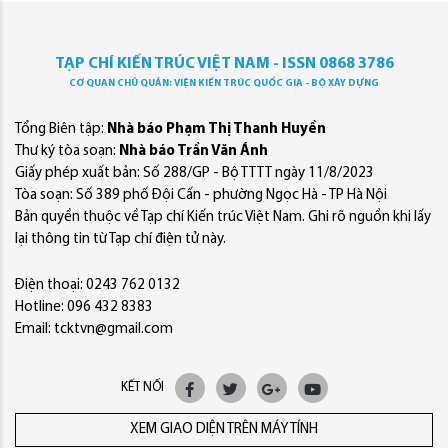
TẠP CHÍ KIẾN TRÚC VIỆT NAM - ISSN 0868 3786
CƠ QUAN CHỦ QUẢN: VIỆN KIẾN TRÚC QUỐC GIA - BỘ XÂY DỰNG
Tổng Biên tập:
Nhà báo Phạm Thị Thanh Huyền
Thư ký tòa soạn:
Nhà báo Trần Văn Ánh
Giấy phép xuất bản: Số 288/GP - Bộ TTTT ngày 11/8/2023
Tòa soạn: Số 389 phố Đội Cấn - phường Ngọc Hà - TP Hà Nội
Bản quyền thuộc về Tạp chí Kiến trúc Việt Nam. Ghi rõ nguồn khi lấy
lại thông tin từ Tạp chí điện tử này.
Điện thoại: 0243 762 0132
Hotline: 096 432 8383
Email: tcktvn@gmail.com
KẾT NỐI
XEM GIAO DIỆN TRÊN MÁY TÍNH