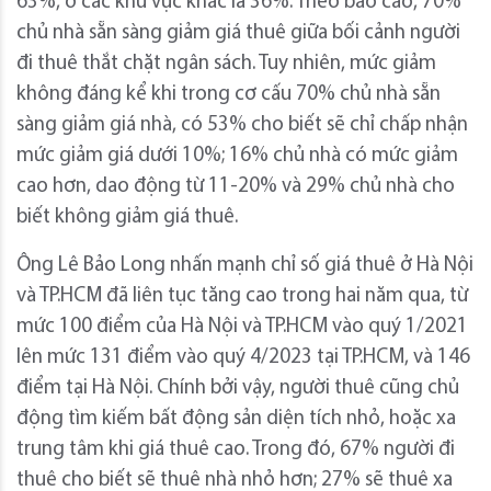
63%, ở các khu vực khác là 36%. Theo báo cáo, 70%
chủ nhà sẵn sàng giảm giá thuê giữa bối cảnh người
đi thuê thắt chặt ngân sách. Tuy nhiên, mức giảm
không đáng kể khi trong cơ cấu 70% chủ nhà sẵn
sàng giảm giá nhà, có 53% cho biết sẽ chỉ chấp nhận
mức giảm giá dưới 10%; 16% chủ nhà có mức giảm
cao hơn, dao động từ 11-20% và 29% chủ nhà cho
biết không giảm giá thuê.
Ông Lê Bảo Long nhấn mạnh chỉ số giá thuê ở Hà Nội
và TP.HCM đã liên tục tăng cao trong hai năm qua, từ
mức 100 điểm của Hà Nội và TP.HCM vào quý 1/2021
lên mức 131 điểm vào quý 4/2023 tại TP.HCM, và 146
điểm tại Hà Nội. Chính bởi vậy, người thuê cũng chủ
động tìm kiếm bất động sản diện tích nhỏ, hoặc xa
trung tâm khi giá thuê cao. Trong đó, 67% người đi
thuê cho biết sẽ thuê nhà nhỏ hơn; 27% sẽ thuê xa