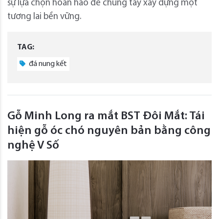
sự lựa chọn hoàn hảo để chung tay xây dựng một
tương lai bền vững.
TAG:
đá nung kết
Gỗ Minh Long ra mắt BST Đôi Mắt: Tái
hiện gỗ óc chó nguyên bản bằng công
nghệ V Số