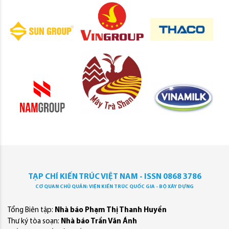
TẠP CHÍ KIẾN TRÚC VIỆT NAM - ISSN 0868 3786
CƠ QUAN CHỦ QUẢN: VIỆN KIẾN TRÚC QUỐC GIA - BỘ XÂY DỰNG
Tổng Biên tập:
Nhà báo Phạm Thị Thanh Huyền
Thư ký tòa soạn:
Nhà báo Trần Văn Ánh