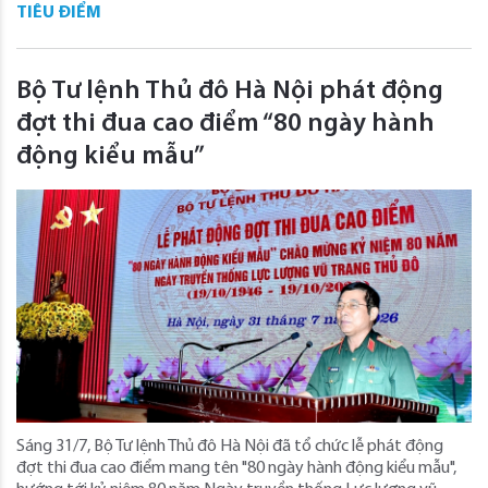
TIÊU ĐIỂM
Bộ Tư lệnh Thủ đô Hà Nội phát động
đợt thi đua cao điểm “80 ngày hành
động kiểu mẫu”
Sáng 31/7, Bộ Tư lệnh Thủ đô Hà Nội đã tổ chức lễ phát động
đợt thi đua cao điểm mang tên "80 ngày hành động kiểu mẫu",