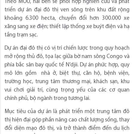
Theo MOU, hai bên sẽ phối hợp nghiên cứu và phát
triển dự án đại đô thị ven sông trên khu đất rộng
khoảng 6.300 hecta, chuyển đổi hơn 300.000 xe
xăng sang xe điện; thiết lập thống xe buýt điện và hạ
tầng trạm sạc.
Dự án đại đô thị có vị trí chiến lược trong quy hoạch
mở rộng thủ đô, tọa lạc giữa bờ nam sông Congo và
phía bắc sân bay quốc tế N’djii. Dự án phức hợp, quy
mô lớn gồm nhà ở, biệt thự, căn hộ, bệnh viện,
trường học, trung tâm thương mại, khách sạn, khu
vui chơi giải trí, cùng trọng yếu của các cơ quan
chính phủ, bộ ngành trong tương lai.
Mục tiêu của dự án là phát triển một trung tâm đô
thị hiện đại góp phần nâng cao chất lượng sống, thay
đổi diện mạo đô thị, và trở thành điểm đến du lịch