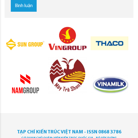
Bình luận
TẠP CHÍ KIẾN TRÚC VIỆT NAM - ISSN 0868 3786