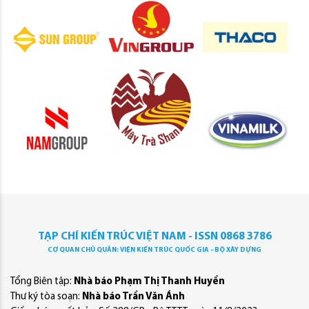
TẠP CHÍ KIẾN TRÚC VIỆT NAM - ISSN 0868 3786
CƠ QUAN CHỦ QUẢN: VIỆN KIẾN TRÚC QUỐC GIA - BỘ XÂY DỰNG
Tổng Biên tập:
Nhà báo Phạm Thị Thanh Huyền
Thư ký tòa soạn:
Nhà báo Trần Văn Ánh