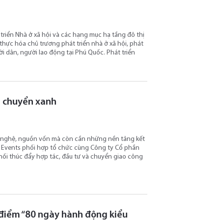
triển Nhà ở xã hội và các hạng mục hạ tầng đô thị
 thực hóa chủ trương phát triển nhà ở xã hội, phát
i dân, người lao động tại Phú Quốc. Phát triển
i chuyển xanh
g nghệ, nguồn vốn mà còn cần những nền tảng kết
G Events phối hợp tổ chức cùng Công ty Cổ phần
nối thúc đẩy hợp tác, đầu tư và chuyển giao công
 điểm “80 ngày hành động kiểu