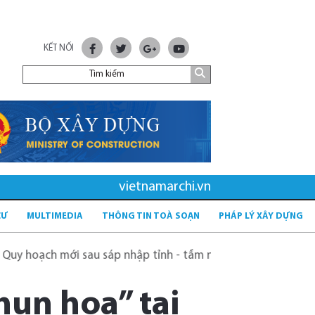
KẾT NỐI
vietnamarchi.vn
CƯ
MULTIMEDIA
THÔNG TIN TOÀ SOẠN
PHÁP LÝ XÂY DỰNG
 mới sau sáp nhập tỉnh - tầm nhìn và giải pháp
Kỳ vọng
un hoa” tại