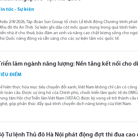
in tức - Sự kiện
hiều 2/8/2026, Tập đoàn Sun Group tổ chức Lễ khởi động Chương trình phát 
 Khu đô thị An Thới. Sự kiện ghi dấu cột mốc quan trọng trong quá trình hiện
riển nhà ở cho thuê, bảo đảm an sinh và nâng cao chất lượng sống cho ngườ
hú Quốc năng động và sẵn sàng cho các sự kiện tầm vóc quốc tế.
Triển lãm ngành năng lượng: Nền tảng kết nối cho d
TIÊU ĐIỂM
ể hiện thực hóa mục tiêu chuyển đổi xanh, Việt Nam không chỉ cần có côn
ối toàn cầu. Được sự ủng hộ của Chính phủ, chuỗi triển lãm quốc tế do DM
rung tâm Hội chợ Triển lãm Việt Nam (VEFAC) được kỳ vọng sẽ trở thành cầu 
ghệ, góp phần thúc đẩy quá trình chuyển dịch năng lượng của Việt Nam.
Bộ Tư lệnh Thủ đô Hà Nội phát động đợt thi đua cao