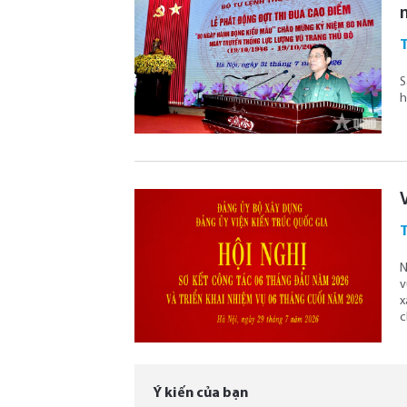
T
S
h
T
N
v
x
c
Ý kiến của bạn