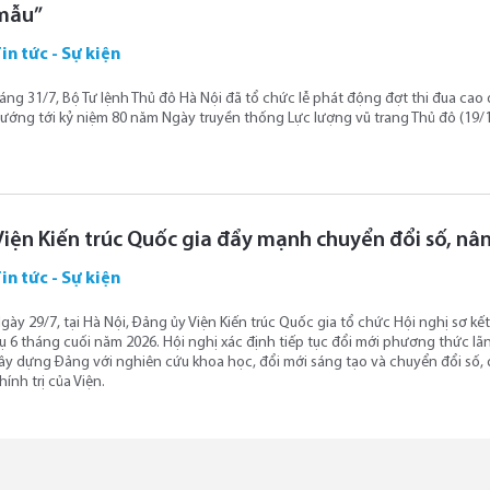
mẫu”
in tức - Sự kiện
áng 31/7, Bộ Tư lệnh Thủ đô Hà Nội đã tổ chức lễ phát động đợt thi đua ca
ướng tới kỷ niệm 80 năm Ngày truyền thống Lực lượng vũ trang Thủ đô (19/1
Viện Kiến trúc Quốc gia đẩy mạnh chuyển đổi số, nâ
in tức - Sự kiện
gày 29/7, tại Hà Nội, Đảng ủy Viện Kiến trúc Quốc gia tổ chức Hội nghị sơ k
ụ 6 tháng cuối năm 2026. Hội nghị xác định tiếp tục đổi mới phương thức lãn
ây dựng Đảng với nghiên cứu khoa học, đổi mới sáng tạo và chuyển đổi số,
hính trị của Viện.