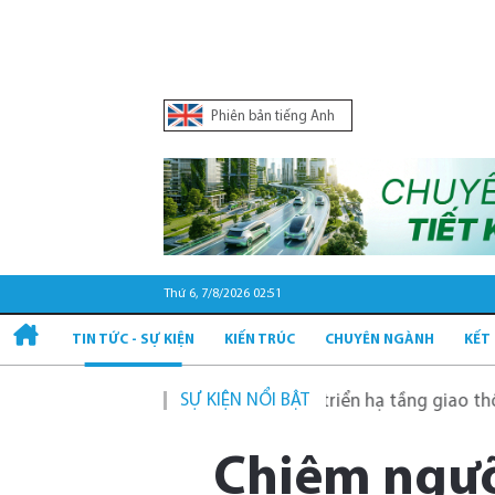
Phiên bản tiếng Anh
Thứ 6, 7/8/2026 02:51
TIN TỨC - SỰ KIỆN
KIẾN TRÚC
CHUYÊN NGÀNH
KẾT
SỰ KIỆN NỔI BẬT
Quy hoạch và phát triển hạ tầng giao thông tĩnh 
Chiêm ngưỡ