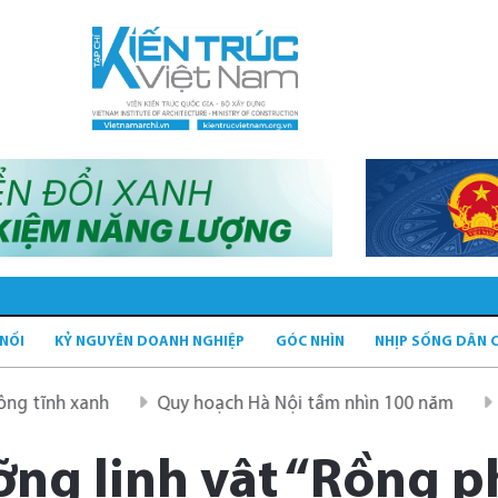
 NỐI
KỶ NGUYÊN DOANH NGHIỆP
GÓC NHÌN
NHỊP SỐNG DÂN 
xanh
Quy hoạch Hà Nội tầm nhìn 100 năm
Quy hoạch
ng linh vật “Rồng ph