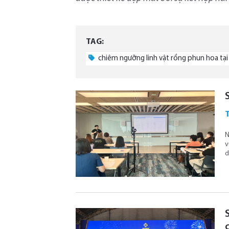
TAG:
chiêm ngưỡng linh vật rồng phun hoa tạ
T
N
v
d