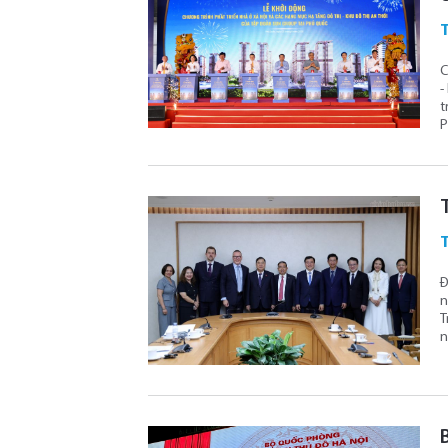
T
C
-
t
P
Đ
n
T
n