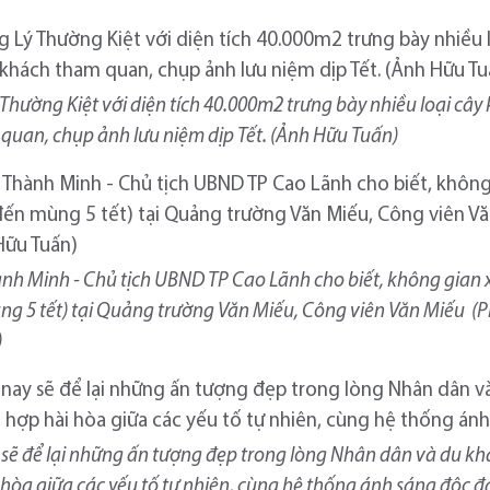
hường Kiệt với diện tích 40.000m2 trưng bày nhiều loại cây 
uan, chụp ảnh lưu niệm dịp Tết. (Ảnh Hữu Tuấn)
nh Minh - Chủ tịch UBND TP Cao Lãnh cho biết, không gian x
 5 tết) tại Quảng trường Văn Miếu, Công viên Văn Miếu (Ph
)
 sẽ để lại những ấn tượng đẹp trong lòng Nhân dân và du k
i hòa giữa các yếu tố tự nhiên, cùng hệ thống ánh sáng độc 