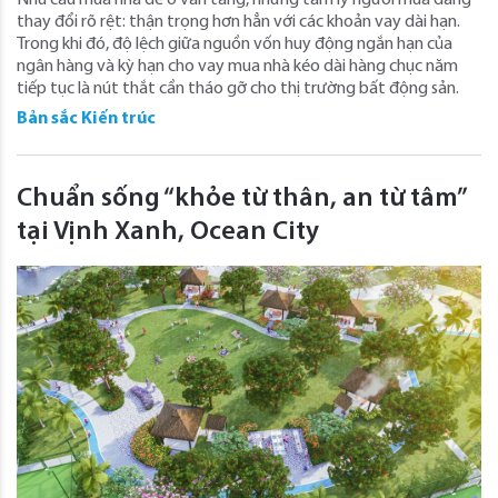
Nhu cầu mua nhà để ở vẫn tăng, nhưng tâm lý người mua đang
thay đổi rõ rệt: thận trọng hơn hẳn với các khoản vay dài hạn.
Trong khi đó, độ lệch giữa nguồn vốn huy động ngắn hạn của
ngân hàng và kỳ hạn cho vay mua nhà kéo dài hàng chục năm
tiếp tục là nút thắt cần tháo gỡ cho thị trường bất động sản.
Bản sắc Kiến trúc
Chuẩn sống “khỏe từ thân, an từ tâm”
tại Vịnh Xanh, Ocean City