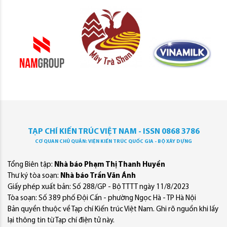
TẠP CHÍ KIẾN TRÚC VIỆT NAM - ISSN 0868 3786
CƠ QUAN CHỦ QUẢN: VIỆN KIẾN TRÚC QUỐC GIA - BỘ XÂY DỰNG
Tổng Biên tập:
Nhà báo Phạm Thị Thanh Huyền
Thư ký tòa soạn:
Nhà báo Trần Văn Ánh
Giấy phép xuất bản: Số 288/GP - Bộ TTTT ngày 11/8/2023
Tòa soạn: Số 389 phố Đội Cấn - phường Ngọc Hà - TP Hà Nội
Bản quyền thuộc về Tạp chí Kiến trúc Việt Nam. Ghi rõ nguồn khi lấy
lại thông tin từ Tạp chí điện tử này.