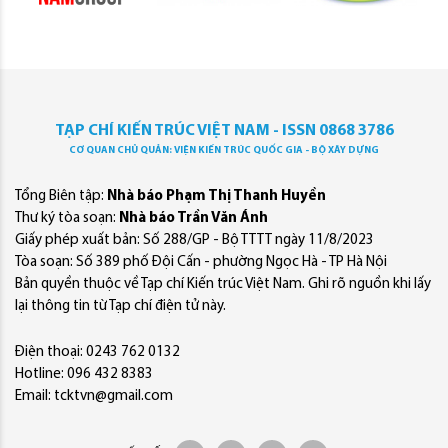
TẠP CHÍ KIẾN TRÚC VIỆT NAM - ISSN 0868 3786
CƠ QUAN CHỦ QUẢN: VIỆN KIẾN TRÚC QUỐC GIA - BỘ XÂY DỰNG
Tổng Biên tập:
Nhà báo Phạm Thị Thanh Huyền
Thư ký tòa soạn:
Nhà báo Trần Văn Ánh
Giấy phép xuất bản: Số 288/GP - Bộ TTTT ngày 11/8/2023
Tòa soạn: Số 389 phố Đội Cấn - phường Ngọc Hà - TP Hà Nội
Bản quyền thuộc về Tạp chí Kiến trúc Việt Nam. Ghi rõ nguồn khi lấy
lại thông tin từ Tạp chí điện tử này.
Điện thoại: 0243 762 0132
Hotline: 096 432 8383
Email: tcktvn@gmail.com