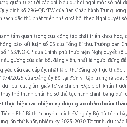
ng quán triệt tới các đại biểu dự hội nghị một số nội 
 Quy định số 296-QĐ/TW của Ban Chấp hành Trung ương 
nh sách đặc thù phát triển nhà ở xã hội theo Nghị quyết s
ạnh tầm quan trọng của công tác phát triển khoa học, c
Thông báo kết luận số 05 của Tổng Bí thư, Trưởng ban Ch
số 153/NQ-CP của Chính phủ thực hiện Nghị quyết số 5
 nêu gương của cán bộ, đảng viên, nhất là người đứng đầ
g yêu cầu các cấp ủy, nhất là bí thư đảng bộ trực thuộc t
/4/2025 của Đảng ủy Bộ tại đơn vị; tập trung rà soát 
ữ liệu, cắt giảm giấy tờ và chi phí. Đặc biệt, khẩn trươ
thay thế thành phần hồ sơ thủ tục hành chính bằng dữ li
liệt thực hiện các nhiệm vụ được giao nhằm hoàn thà
n Tiến - Phó Bí thư chuyên trách Đảng ủy Bộ đã trình bà
ng lần thứ Nhất, nhiệm kỳ 2025-2030; Tờ trình, dự thảo