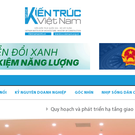
 NỐI
KỶ NGUYÊN DOANH NGHIỆP
GÓC NHÌN
NHỊP SỐNG DÂN 
Quy hoạch và phát triển hạ tầng giao thông tĩnh xa