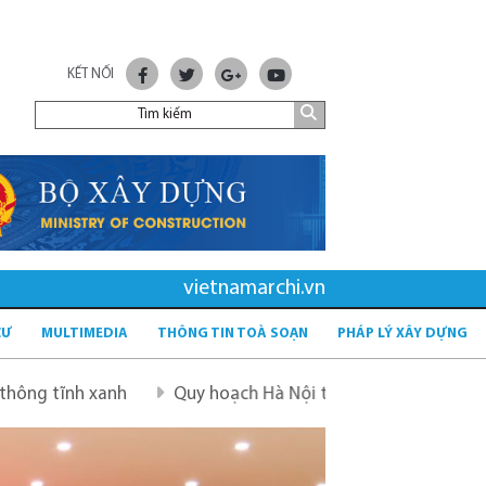
KẾT NỐI
vietnamarchi.vn
CƯ
MULTIMEDIA
THÔNG TIN TOÀ SOẠN
PHÁP LÝ XÂY DỰNG
nh
Quy hoạch Hà Nội tầm nhìn 100 năm
Quy hoạch 