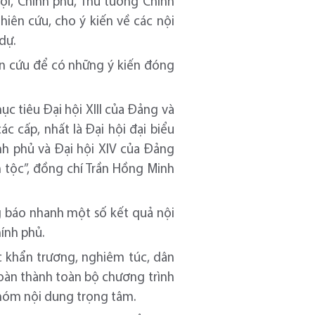
ội, Chính phủ, Thủ tướng Chính
iên cứu, cho ý kiến về các nội
dự.
ên cứu để có những ý kiến đóng
c tiêu Đại hội XIII của Đảng và
c cấp, nhất là Đại hội đại biểu
nh phủ và Đại hội XIV của Đảng
tộc”, đồng chí Trần Hồng Minh
g báo nhanh một số kết quả nội
hính phủ.
ệc khẩn trương, nghiêm túc, dân
hoàn thành toàn bộ chương trình
 nhóm nội dung trọng tâm.