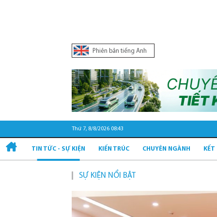
Phiên bản tiếng Anh
Thứ 7, 8/8/2026 08:43
TIN TỨC - SỰ KIỆN
KIẾN TRÚC
CHUYÊN NGÀNH
KẾT
SỰ KIỆN NỔI BẬT