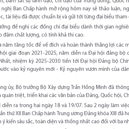
, bám sát sự lãnh đạo, chỉ đạo của Trung ương, Quốc h
 nghị Ban Chấp hành mở rộng hôm nay sẽ thảo luận, ngh
, tài liệu đã được chuẩn bị và gửi tới từng đại biểu tham 
rưởng đề nghị các đồng chí đại biểu dành thời gian nghi
 đảm chất lượng, có tính khả thi cao.
 năm tăng tốc để về đích và hoàn thành thắng lợi các mụ
 hội giai đoạn 2021-2025, năm diễn ra Đại hội đảng bộ cá
hất, nhiệm kỳ 2025-2030 tiến tới Đại hội Đảng bộ Chí
bước vào kỷ nguyên mới - Kỷ nguyên vươn mình của dân 
 Đảng ủy, Bộ trưởng Bộ Xây dựng Trần Hồng Minh đã thôn
 quán triệt, triển khai các văn bản của Đảng, Quốc hội, C
I diễn ra trong hai ngày 18 và 19/07. Sau 2 ngày làm vi
 lần thứ XII Ban Chấp hành Trung ương Đảng khóa XIII đã 
ho ý kiến sâu sắc, toàn diện và thống nhất cao đối với ba