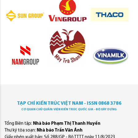
TẠP CHÍ KIẾN TRÚC VIỆT NAM - ISSN 0868 3786
CƠ QUAN CHỦ QUẢN: VIỆN KIẾN TRÚC QUỐC GIA - BỘ XÂY DỰNG
Tổng Biên tập:
Nhà báo Phạm Thị Thanh Huyền
Thư ký tòa soạn:
Nhà báo Trần Văn Ánh
Giấy phép xuất bản: Số 288/GP - Bộ TTTT ngày 11/8/2023