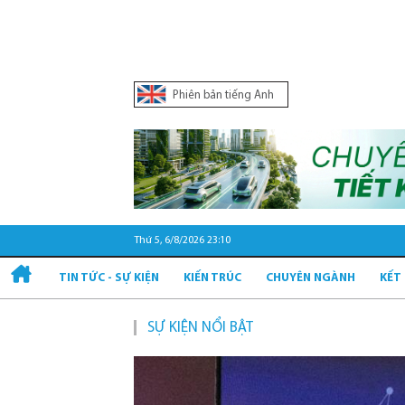
Phiên bản tiếng Anh
Thứ 5, 6/8/2026 23:10
TIN TỨC - SỰ KIỆN
KIẾN TRÚC
CHUYÊN NGÀNH
KẾT
SỰ KIỆN NỔI BẬT