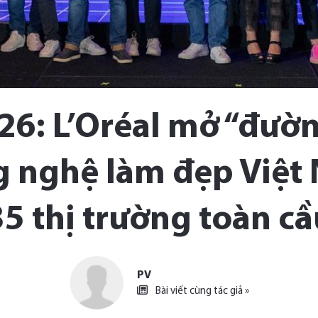
26: L’Oréal mở “đườ
g nghệ làm đẹp Việt
35 thị trường toàn cầ
PV
Bài viết cùng tác giả »