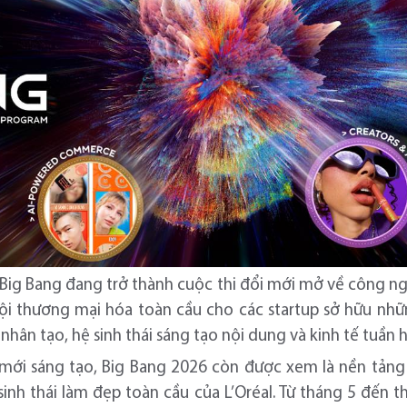
 Big Bang đang trở thành cuộc thi đổi mới mở về công n
ội thương mại hóa toàn cầu cho các startup sở hữu nhữn
 nhân tạo, hệ sinh thái sáng tạo nội dung và kinh tế tuần 
 mới sáng tạo, Big Bang 2026 còn được xem là nền tảng
inh thái làm đẹp toàn cầu của L’Oréal. Từ tháng 5 đến 