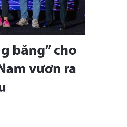
ng băng” cho
 Nam vươn ra
u