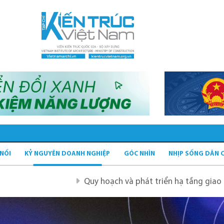
 NỐI
KỶ NGUYÊN DOANH NGHIỆP
GÓC NHÌN
NHỊP SỐNG DÂN 
Quy hoạch và phát triển hạ tầng giao thông tĩnh xanh