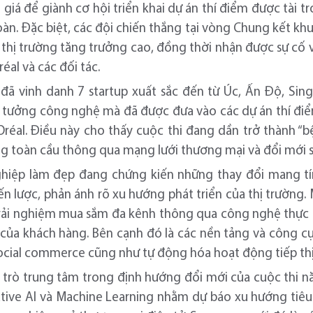
h giá để giành cơ hội triển khai dự án thí điểm được tài 
oàn. Đặc biệt, các đội chiến thắng tại vòng Chung kết k
 thị trường tăng trưởng cao, đồng thời nhận được sự cố 
éal và các đối tác.
đã vinh danh 7 startup xuất sắc đến từ Úc, Ấn Độ, Sin
ý tưởng công nghệ mà đã được đưa vào các dự án thí đi
Oréal. Điều này cho thấy cuộc thi đang dần trở thành “b
ng toàn cầu thông qua mạng lưới thương mại và đổi mới 
hiệp làm đẹp đang chứng kiến những thay đổi mang tín
ến lược, phản ánh rõ xu hướng phát triển của thị trường
 trải nghiệm mua sắm đa kênh thông qua công nghệ thực t
của khách hàng. Bên cạnh đó là các nền tảng và công cụ 
social commerce cũng như tự động hóa hoạt động tiếp thị 
vai trò trung tâm trong định hướng đổi mới của cuộc thi 
tive AI và Machine Learning nhằm dự báo xu hướng tiêu