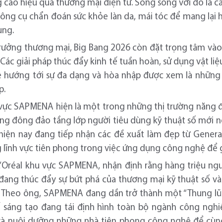
 cao hiệu quả thương mại điện tử. Song song với đó là cá
 công cụ chẩn đoán sức khỏe làn da, mái tóc để mang lại h
ùng.
trưởng thương mại, Big Bang 2026 còn đặt trọng tâm vào
Các giải pháp thúc đẩy kinh tế tuần hoàn, sử dụng vật li
 hướng tới sự đa dạng và hòa nhập được xem là những 
p.
 vực SAPMENA hiện là một trong những thị trường năng đ
ng đông đảo tầng lớp người tiêu dùng kỹ thuật số mới nổi
iện nay đang tiếp nhận các đề xuất làm đẹp từ Genera
lĩnh vực tiên phong trong việc ứng dụng công nghệ để gi
’Oréal khu vực SAPMENA, nhận định rằng hàng triệu ng
 đang thúc đẩy sự bứt phá của thương mại kỹ thuật số và
. Theo ông, SAPMENA đang dần trở thành một “Thung lũng
tế sáng tạo đang tái định hình toàn bộ ngành công nghi
à nuôi dưỡng những nhà tiên phong công nghệ để cùng