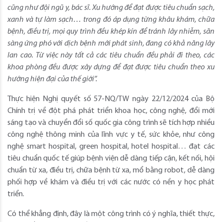
cũng như đội ngũ y, bác sĩ. Xu hướng để đạt được tiêu chuẩn sạch,
xanh và tự làm sạch… trong đó áp dụng từng khâu khám, chữa
bệnh, điều trị, mọi quy trình đều khép kín để tránh lây nhiễm, sãn
sàng ứng phó với dịch bệnh mới phát sinh, đang có khả năng lây
lan cao. Từ việc này tất cả các tiêu chuẩn đều phải đi theo, các
khoa phòng đều được xây dựng để đạt được tiêu chuẩn theo xu
hướng hiện đại của thế giới”.
Thực hiện Nghị quyết số 57-NQ/TW ngày 22/12/2024 của Bộ
Chính trị về đột phá phát triển khoa học, công nghệ, đổi mới
sáng tạo và chuyển đổi số quốc gia công trình sẽ tích hợp nhiều
công nghệ thông minh của lĩnh vực y tế, sức khỏe, như công
nghệ smart hospital, green hospital, hotel hospital… đạt các
tiêu chuẩn quốc tế giúp bệnh viện dễ dàng tiếp cận, kết nối, hội
chuẩn từ xa, điều trị, chữa bệnh từ xa, mổ bằng robot, dễ dàng
phối hợp về khám và điều trị với các nước có nền y học phát
triển.
Có thể khẳng định, đây là một công trình có ý nghĩa, thiết thực,