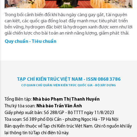
Trong bối cảnh biến đổi khí hậu ngày càng gay gắt, tài nguyên
cạn kiệt, các quốc gia đồng loạt đẩy mạnh mục tiêu phát triển
bền vững, hydrogen đặc biệt là hydrogen xanh được xem như lời
giải chiến lược cho bài toán an ninh năng lượng, giảm phát thải.
Quy chuẩn - Tiêu chuẩn
TẠP CHÍ KIẾN TRÚC VIỆT NAM - ISSN 0868 3786
CƠ QUAN CHỦ QUẢN: VIỆN KIẾN TRÚC QUỐC GIA - BỘ XÂY DỰNG
Tổng Biên tập:
Nhà báo Phạm Thị Thanh Huyền
Thư ký tòa soạn:
Nhà báo Trần Văn Ánh
Giấy phép xuất bản: Số 288/GP - Bộ TTTT ngày 11/8/2023
Tòa soạn: Số 389 phố Đội Cấn - phường Ngọc Hà - TP Hà Nội
Bản quyền thuộc về Tạp chí Kiến trúc Việt Nam. Ghi rõ nguồn khi lấy
lại thông tin từ Tạp chí điện tử này.