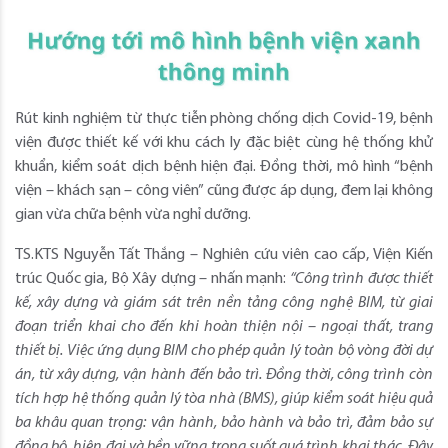
Rút kinh nghiệm từ thực tiễn phòng chống dịch Covid-19, bệnh
viện được thiết kế với khu cách ly đặc biệt cùng hệ thống khử
khuẩn, kiểm soát dịch bệnh hiện đại. Đồng thời, mô hình “bệnh
viện – khách sạn – công viên” cũng được áp dụng, đem lại không
gian vừa chữa bệnh vừa nghỉ dưỡng.
TS.KTS Nguyễn Tất Thắng – Nghiên cứu viên cao cấp, Viện Kiến
trúc Quốc gia, Bộ Xây dựng – nhấn mạnh:
“Công trình được thiết
kế, xây dựng và giám sát trên nền tảng công nghệ BIM, từ giai
đoạn triển khai cho đến khi hoàn thiện nội – ngoại thất, trang
thiết bị. Việc ứng dụng BIM cho phép quản lý toàn bộ vòng đời dự
án, từ xây dựng, vận hành đến bảo trì. Đồng thời, công trình còn
tích hợp hệ thống quản lý tòa nhà (BMS), giúp kiểm soát hiệu quả
ba khâu quan trọng: vận hành, bảo hành và bảo trì, đảm bảo sự
đồng bộ, hiện đại và bền vững trong suốt quá trình khai thác. Đây