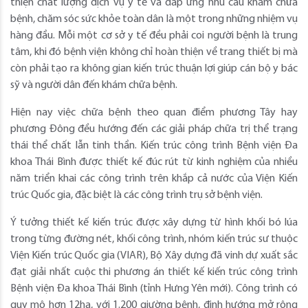
thiện chất lượng dịch vụ y tế và đáp ứng nhu cầu khám chữa
bệnh, chăm sóc sức khỏe toàn dân là một trong những nhiệm vụ
hàng đầu. Mỗi một cơ sở y tế đều phải coi người bệnh là trung
tâm, khi đó bệnh viện không chỉ hoàn thiện về trang thiết bị mà
còn phải tạo ra không gian kiến trúc thuận lợi giúp cán bộ y bác
sỹ và người dân đến khám chữa bệnh.
Hiện nay việc chữa bệnh theo quan điểm phương Tây hay
phương Đông đều hướng đến các giải pháp chữa trị thể trạng
thái thể chất lẫn tinh thần. Kiến trúc công trình Bệnh viện Đa
khoa Thái Bình được thiết kế đúc rút từ kinh nghiệm của nhiều
năm triển khai các công trình trên khắp cả nước của Viện Kiến
trúc Quốc gia, đặc biệt là các công trình trụ sở bệnh viện.
Ý tưởng thiết kế kiến trúc được xây dựng từ hình khối bó lúa
trong từng đường nét, khối công trình, nhóm kiến trúc sư thuộc
Viện Kiến trúc Quốc gia (VIAR), Bộ Xây dựng đã vinh dự xuất sắc
đạt giải nhất cuộc thi phương án thiết kế kiến trúc công trình
Bệnh viện Đa khoa Thái Bình (tỉnh Hưng Yên mới). Công trình có
quy mô hơn 12ha, với 1.200 giường bệnh, định hướng mở rộng