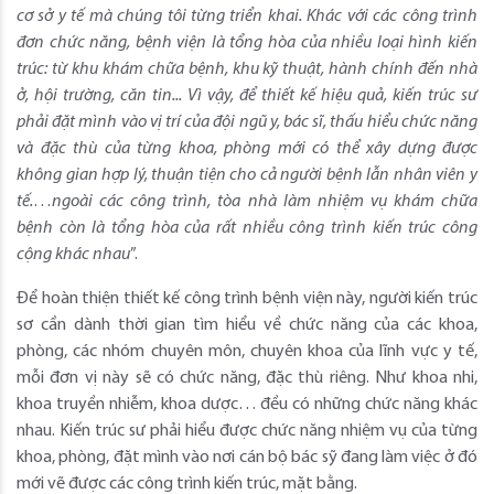
cơ sở y tế mà chúng tôi từng triển khai. Khác với các công trình
đơn chức năng, bệnh viện là tổng hòa của nhiều loại hình kiến
trúc: từ khu khám chữa bệnh, khu kỹ thuật, hành chính đến nhà
ở, hội trường, căn tin... Vì vậy, để thiết kế hiệu quả, kiến trúc sư
phải đặt mình vào vị trí của đội ngũ y, bác sĩ, thấu hiểu chức năng
và đặc thù của từng khoa, phòng mới có thể xây dựng được
không gian hợp lý, thuận tiện cho cả người bệnh lẫn nhân viên y
tế.
…
ngoài các công trình, tòa nhà làm nhiệm vụ khám chữa
bệnh còn là tổng hòa của rất nhiều công trình kiến trúc công
cộng khác nhau
”.
Để hoàn thiện thiết kế công trình bệnh viện này, người kiến trúc
sơ cần dành thời gian tìm hiểu về chức năng của các khoa,
phòng, các nhóm chuyên môn, chuyên khoa của lĩnh vực y tế,
mỗi đơn vị này sẽ có chức năng, đặc thù riêng. Như khoa nhi,
khoa truyền nhiễm, khoa dược… đều có những chức năng khác
nhau. Kiến trúc sư phải hiểu được chức năng nhiệm vụ của từng
khoa, phòng, đặt mình vào nơi cán bộ bác sỹ đang làm việc ở đó
mới vẽ được các công trình kiến trúc, mặt bằng.