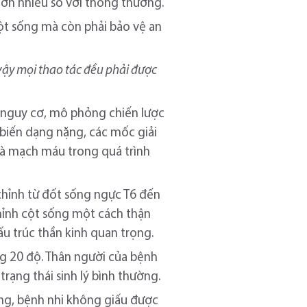
hơn nhiều so với thông thường.
cột sống mà còn phải bảo vệ an
vậy mọi thao tác đều phải được
iá nguy cơ, mô phỏng chiến lược
 biến dạng nặng, các mốc giải
và mạch máu trong quá trình
 chỉnh từ đốt sống ngực T6 đến
chỉnh cột sống một cách thận
u trúc thần kinh quan trọng.
g 20 độ. Thân người của bệnh
i trạng thái sinh lý bình thường.
ng, bệnh nhi không giấu được