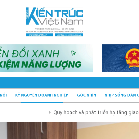
 NỐI
KỶ NGUYÊN DOANH NGHIỆP
GÓC NHÌN
NHỊP SỐNG DÂN 
Quy hoạch và phát triển hạ tầng giao thông tĩnh x