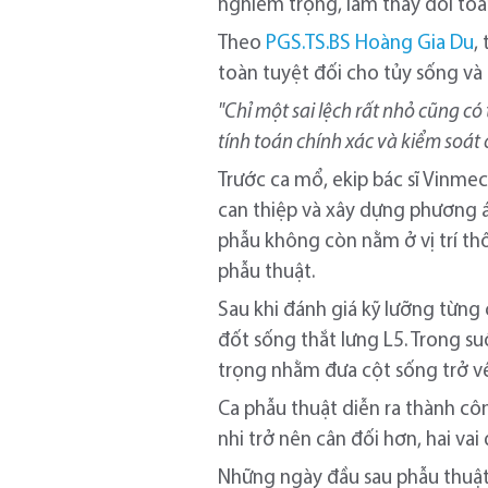
nghiêm trọng, làm thay đổi toà
Theo
PGS.TS.BS Hoàng Gia Du
,
toàn tuyệt đối cho tủy sống và 
"Chỉ một sai lệch rất nhỏ cũng c
tính toán chính xác và kiểm soát 
Trước ca mổ, ekip bác sĩ Vinme
can thiệp và xây dựng phương á
phẫu không còn nằm ở vị trí th
phẫu thuật.
Sau khi đánh giá kỹ lưỡng từng 
đốt sống thắt lưng L5. Trong s
trọng nhằm đưa cột sống trở về
Ca phẫu thuật diễn ra thành c
nhi trở nên cân đối hơn, hai vai 
Những ngày đầu sau phẫu thuật