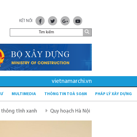
KẾT NỐI
vietnamarchi.vn
CƯ
MULTIMEDIA
THÔNG TIN TOÀ SOẠN
PHÁP LÝ XÂY DỰNG
anh
Quy hoạch Hà Nội tầm nhìn 100 năm
Quy hoạch 