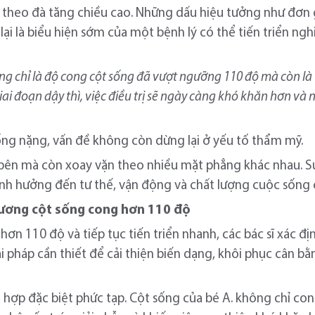
heo đà tăng chiều cao. Những dấu hiệu tưởng như đơn gi
 lại là biểu hiện sớm của một bệnh lý có thể tiến triển 
ng chỉ là độ cong cột sống đã vượt ngưỡng 110 độ mà còn là t
ai đoạn dậy thì, việc điều trị sẽ ngày càng khó khăn hơn và 
ng nặng, vấn đề không còn dừng lại ở yếu tố thẩm mỹ.
bên mà còn xoay vặn theo nhiều mặt phẳng khác nhau. Sự
ảnh hưởng đến tư thế, vận động và chất lượng cuộc sống
xương cột sống cong hơn 110 độ
hơn 110 độ và tiếp tục tiến triển nhanh, các bác sĩ xác 
ải pháp cần thiết để cải thiện biến dạng, khôi phục cân 
 hợp đặc biệt phức tạp. Cột sống của bé A. không chỉ co