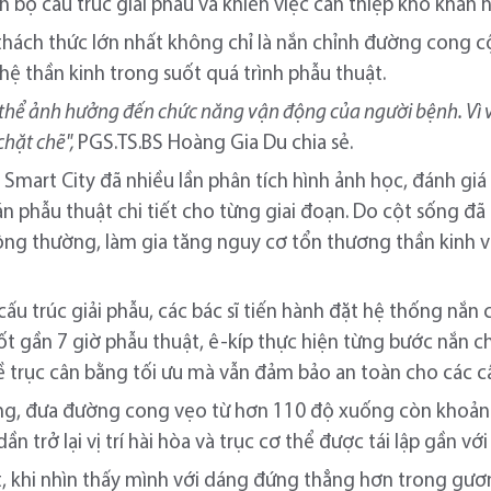
n bộ cấu trúc giải phẫu và khiến việc can thiệp khó khăn 
 thách thức lớn nhất không chỉ là nắn chỉnh đường cong 
hệ thần kinh trong suốt quá trình phẫu thuật.
ó thể ảnh hưởng đến chức năng vận động của người bệnh. Vì 
chặt chẽ",
PGS.TS.BS Hoàng Gia Du chia sẻ.
c Smart City đã nhiều lần phân tích hình ảnh học, đánh g
n phẫu thuật chi tiết cho từng giai đoạn. Do cột sống đã
ông thường, làm gia tăng nguy cơ tổn thương thần kinh 
cấu trúc giải phẫu, các bác sĩ tiến hành đặt hệ thống nắn
uốt gần 7 giờ phẫu thuật, ê-kíp thực hiện từng bước nắn 
 trục cân bằng tối ưu mà vẫn đảm bảo an toàn cho các cấ
ông, đưa đường cong vẹo từ hơn 110 độ xuống còn khoản
dần trở lại vị trí hài hòa và trục cơ thể được tái lập gần vớ
, khi nhìn thấy mình với dáng đứng thẳng hơn trong gươ