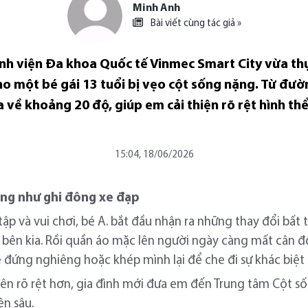
Minh Anh
Bài viết cùng tác giả »
ệnh viện Đa khoa Quốc tế Vinmec Smart City vừa th
ho một bé gái 13 tuổi bị vẹo cột sống nặng. Từ đư
a về khoảng 20 độ, giúp em cải thiện rõ rệt hình th
15:04, 18/06/2026
cong như ghi đông xe đạp
 tập và vui chơi, bé A. bắt đầu nhận ra những thay đổi bất
n bên kia. Rồi quần áo mặc lên người ngày càng mất cân 
 đứng nghiêng hoặc khép mình lại để che đi sự khác biệt
 nên rõ rệt hơn, gia đình mới đưa em đến Trung tâm Cột 
n sâu.