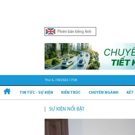
Phiên bản tiếng Anh
Thứ 6, 7/8/2026 17:58
TIN TỨC - SỰ KIỆN
KIẾN TRÚC
CHUYÊN NGÀNH
KẾT
SỰ KIỆN NỔI BẬT