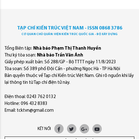
TẠP CHÍ KIẾN TRÚC VIỆT NAM - ISSN 0868 3786
CƠ QUAN CHỦ QUẢN: VIỆN KIẾN TRÚC QUỐC GIA - BỘ XÂY DỰNG
Tổng Biên tập:
Nhà báo Phạm Thị Thanh Huyền
Thư ký tòa soạn:
Nhà báo Trần Văn Ánh
Giấy phép xuất bản: Số 288/GP - Bộ TTTT ngày 11/8/2023
Tòa soạn: Số 389 phố Đội Cấn - phường Ngọc Hà - TP Hà Nội
Bản quyền thuộc về Tạp chí Kiến trúc Việt Nam. Ghi rõ nguồn khi lấy
lại thông tin từ Tạp chí điện tử này.
Điện thoại: 0243 762 0132
Hotline: 096 432 8383
Email: tcktvn@gmail.com
KẾT NỐI