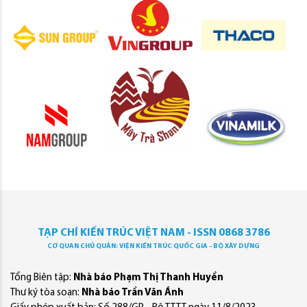
TẠP CHÍ KIẾN TRÚC VIỆT NAM - ISSN 0868 3786
CƠ QUAN CHỦ QUẢN: VIỆN KIẾN TRÚC QUỐC GIA - BỘ XÂY DỰNG
Tổng Biên tập:
Nhà báo Phạm Thị Thanh Huyền
Thư ký tòa soạn:
Nhà báo Trần Văn Ánh