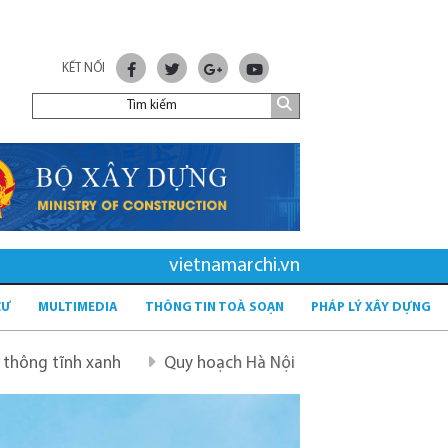
KẾT NỐI
vietnamarchi.vn
CƯ
MULTIMEDIA
THÔNG TIN TOÀ SOẠN
PHÁP LÝ XÂY DỰNG
nh
Quy hoạch Hà Nội tầm nhìn 100 năm
Quy hoạch m