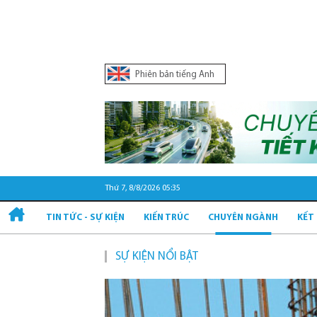
Phiên bản tiếng Anh
Thứ 7, 8/8/2026 05:35
TIN TỨC - SỰ KIỆN
KIẾN TRÚC
CHUYÊN NGÀNH
KẾT
SỰ KIỆN NỔI BẬT