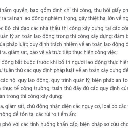
 thẩm quyền, bao gồm đình chỉ thi công, thu hồi giấy p
ra tai nạn lao động nghiêm trọng, gây thiệt hại lớn về ngư
c Bộ chỉ đạo các nhà thầu thi công xây dựng tại các cô
quản lý an toàn lao động trong thi công xây dựng; đảm 
ủa pháp luật; quy định trách nhiệm về an toàn lao động đ
ra, giám sát, bảo vệ và trực tiếp thực hiện công việc;
o động bắt buộc trước khi bố trí người lao động thực hi
sự tuân thủ các quy định pháp luật về an toàn xây dựng đ
các nội quy lao động, quy trình quản lý, biện pháp an to
 thực tế công trường, tuân thủ đầy đủ các quy định của
oàn trong thi công xây dựng;
a, giám sát, chủ động nhận diện các nguy cơ, loại bỏ các 
hông để tồn tại các rủi ro tiềm ẩn;
 phó với các tình huống khẩn cấp, biện pháp sơ cứu cho 