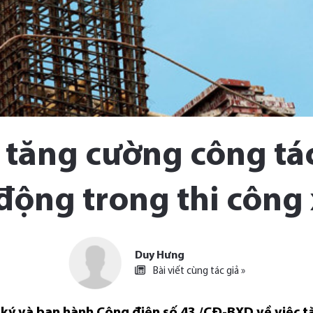
 tăng cường công tá
 động trong thi công
Duy Hưng
Bài viết cùng tác giả »
 ký và ban hành Công điện số 43 /CĐ-BXD về việc 