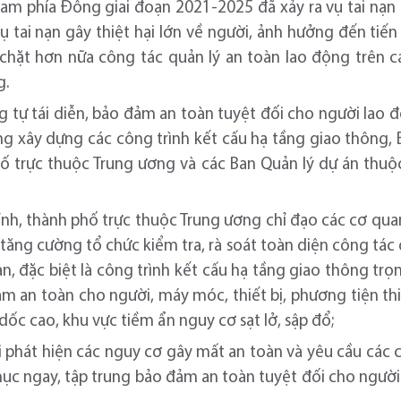
Nam phía Đông giai đoạn 2021-2025 đã xảy ra vụ tai nạn
vụ tai nạn gây thiệt hại lớn về người, ảnh hưởng đến tiến
ết chặt hơn nữa công tác quản lý an toàn lao động trên
g.
 tự tái diễn, bảo đảm an toàn tuyệt đối cho người lao độn
ông xây dựng các công trình kết cấu hạ tầng giao thông
hố trực thuộc Trung ương và các Ban Quản lý dự án thuộ
tỉnh, thành phố trực thuộc Trung ương chỉ đạo các cơ qu
tăng cường tổ chức kiểm tra, rà soát toàn diện công tác 
àn, đặc biệt là công trình kết cấu hạ tầng giao thông trọ
ảm an toàn cho người, máy móc, thiết bị, phương tiện th
 dốc cao, khu vực tiềm ẩn nguy cơ sạt lở, sập đổ;
i phát hiện các nguy cơ gây mất an toàn và yêu cầu các 
ục ngay, tập trung bảo đảm an toàn tuyệt đối cho người 