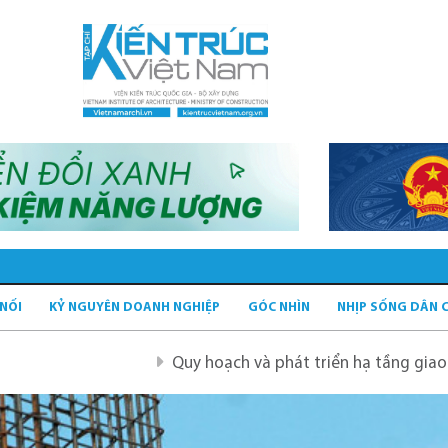
 NỐI
KỶ NGUYÊN DOANH NGHIỆP
GÓC NHÌN
NHỊP SỐNG DÂN 
Quy hoạch và phát triển hạ tầng giao thông tĩnh xa