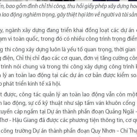
n, bao gồm đình chỉ thi công, thu hồi giấy phép xây dựng h
ạn lao động nghiêm trọng, gây thiệt hại lớn về người và tài sả
ay, ngành xây dựng đang triển khai đồng loạt các dự án
ạm vi toàn quốc, trong đó có nhiều công trình trọng điể
g thi công xây dựng luôn là yếu tố quan trọng, thời gia
điện, Chỉ thị chỉ đạo các cơ quan, đơn vị tăng cường cô
trình nói chung và trong thi công xây dựng công trình 
n lý an toàn lao động tại các dự án cơ bản được kiểm so
phát triển kinh tế xã hội.
 được, công tác quản lý an toàn lao động vẫn còn một s
nạn lao động, sự cố kỹ thuật như sập tấm ván khuôn cống
o tuyến cáp ngầm tại Dự án thành phần đoạn Quảng Ngãi -
Thơ - Hậu Giang đã được các phương tiện thông tin, cơ q
ại công trường Dự án thành phần đoạn Quy Nhơn - Chí T