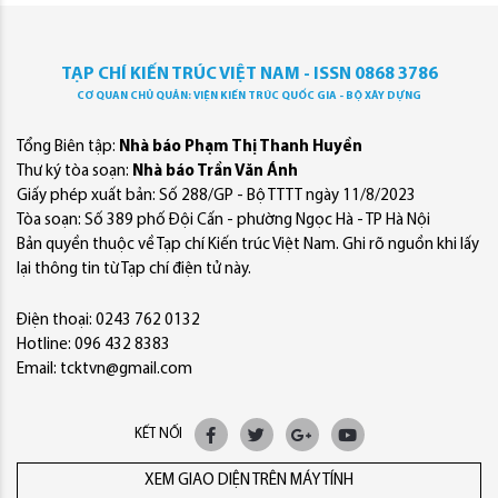
TẠP CHÍ KIẾN TRÚC VIỆT NAM - ISSN 0868 3786
CƠ QUAN CHỦ QUẢN: VIỆN KIẾN TRÚC QUỐC GIA - BỘ XÂY DỰNG
Tổng Biên tập:
Nhà báo Phạm Thị Thanh Huyền
Thư ký tòa soạn:
Nhà báo Trần Văn Ánh
Giấy phép xuất bản: Số 288/GP - Bộ TTTT ngày 11/8/2023
Tòa soạn: Số 389 phố Đội Cấn - phường Ngọc Hà - TP Hà Nội
Bản quyền thuộc về Tạp chí Kiến trúc Việt Nam. Ghi rõ nguồn khi lấy
lại thông tin từ Tạp chí điện tử này.
Điện thoại: 0243 762 0132
Hotline: 096 432 8383
Email: tcktvn@gmail.com
KẾT NỐI
XEM GIAO DIỆN TRÊN MÁY TÍNH