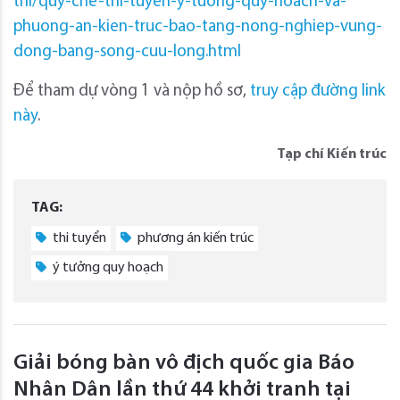
thi/quy-che-thi-tuyen-y-tuong-quy-hoach-va-
phuong-an-kien-truc-bao-tang-nong-nghiep-vung-
dong-bang-song-cuu-long.html
Để tham dự vòng 1 và nộp hồ sơ,
truy cập đường link
này
.
Tạp chí Kiến trúc
TAG:
thi tuyển
phương án kiến trúc
ý tưởng quy hoạch
Giải bóng bàn vô địch quốc gia Báo
Nhân Dân lần thứ 44 khởi tranh tại