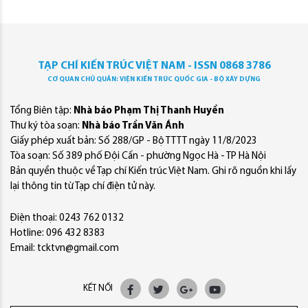
TẠP CHÍ KIẾN TRÚC VIỆT NAM - ISSN 0868 3786
CƠ QUAN CHỦ QUẢN: VIỆN KIẾN TRÚC QUỐC GIA - BỘ XÂY DỰNG
Tổng Biên tập:
Nhà báo Phạm Thị Thanh Huyền
Thư ký tòa soạn:
Nhà báo Trần Văn Ánh
Giấy phép xuất bản: Số 288/GP - Bộ TTTT ngày 11/8/2023
Tòa soạn: Số 389 phố Đội Cấn - phường Ngọc Hà - TP Hà Nội
Bản quyền thuộc về Tạp chí Kiến trúc Việt Nam. Ghi rõ nguồn khi lấy
lại thông tin từ Tạp chí điện tử này.
Điện thoại: 0243 762 0132
Hotline: 096 432 8383
Email: tcktvn@gmail.com
KẾT NỐI