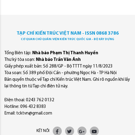
TẠP CHÍ KIẾN TRÚC VIỆT NAM - ISSN 0868 3786
CƠ QUAN CHỦ QUẢN: VIỆN KIẾN TRÚC QUỐC GIA - BỘ XÂY DỰNG
Tổng Biên tập:
Nhà báo Phạm Thị Thanh Huyền
Thư ký tòa soạn:
Nhà báo Trần Văn Ánh
Giấy phép xuất bản: Số 288/GP - Bộ TTTT ngày 11/8/2023
Tòa soạn: Số 389 phố Đội Cấn - phường Ngọc Hà - TP Hà Nội
Bản quyền thuộc về Tạp chí Kiến trúc Việt Nam. Ghi rõ nguồn khi lấy
lại thông tin từ Tạp chí điện tử này.
Điện thoại: 0243 762 0132
Hotline: 096 432 8383
Email: tcktvn@gmail.com
KẾT NỐI