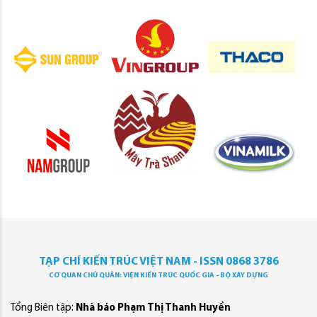
TẠP CHÍ KIẾN TRÚC VIỆT NAM - ISSN 0868 3786
CƠ QUAN CHỦ QUẢN: VIỆN KIẾN TRÚC QUỐC GIA - BỘ XÂY DỰNG
Tổng Biên tập:
Nhà báo Phạm Thị Thanh Huyền